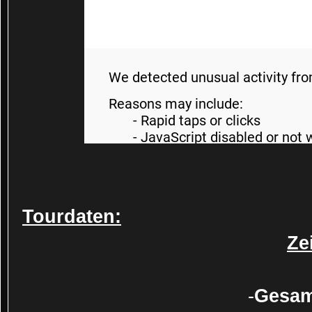
Tourdaten:
Zei
-
Gesam