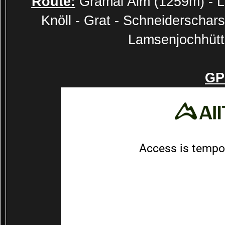
Route:
Gramai Alm (1259m) - Lu
Knöll - Grat - Schneiderschars
Lamsenjochhütt
GP