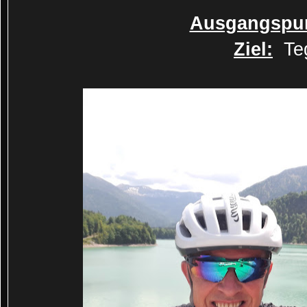
Ausgangspun
Ziel:
Teg